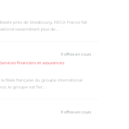
e
n
b
k
o
e
Basée près de Strasbourg, RECA France fait
o
tional rassemblant plus de....
d
k
I
n
9 offres en cours
Services financiers et assurances
 la filiale française du groupe international
e, le groupe est fier....
11 offres en cours