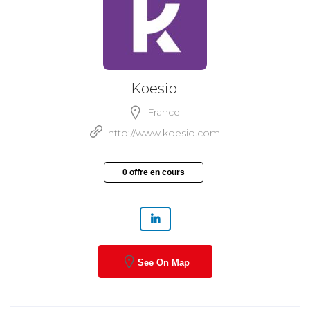
Koesio
France
http://www.koesio.com
0 offre en cours
See On Map