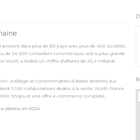
D
maine
t présent dans plus de 80 pays avec plus de 400 sociétés.
us de 34 000 conseillers commerciaux, soit la plus grande
ürth a réalisé un chiffre d’affaires de 20,4 milliards
R
ation, outillage et consommables d’atelier destinés aux
 dont 3 100 collaborateurs dédiés à la vente, Würth France
 PROXI Shops et une offre e-commerce complète.
e a obtenu en 2024