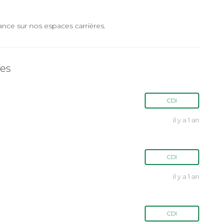
ance sur nos espaces carrières.
tes
CDI
il y a 1 an
CDI
il y a 1 an
CDI