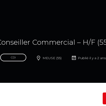
onseiller Commercial – H/F (5
CDI
MEUSE (55)
Publié il y a 2 ans