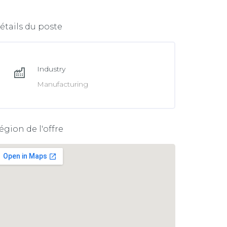
e
n
b
k
étails du poste
o
e
o
d
k
Industry
I
Manufacturing
n
égion de l'offre