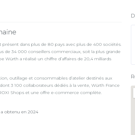
D
maine
t présent dans plus de 80 pays avec plus de 400 sociétés.
us de 34 000 conseillers commerciaux, soit la plus grande
ürth a réalisé un chiffre d’affaires de 20,4 milliards
R
ation, outillage et consommables d’atelier destinés aux
 dont 3 100 collaborateurs dédiés à la vente, Würth France
 PROXI Shops et une offre e-commerce complète.
e a obtenu en 2024