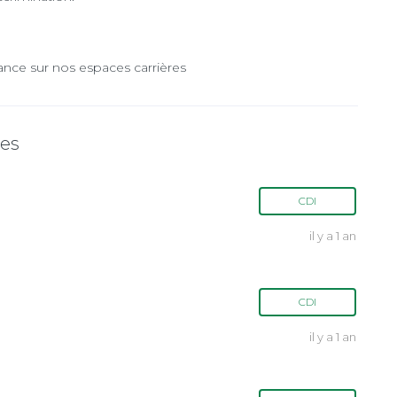
ance sur nos espaces carrières
tes
CDI
il y a 1 an
CDI
il y a 1 an