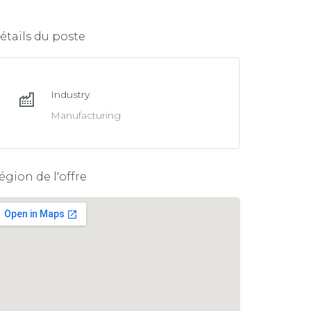
e
n
b
k
étails du poste
o
e
o
d
k
Industry
I
Manufacturing
n
égion de l'offre