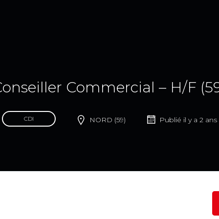
onseiller Commercial – H/F (5
CDI
NORD (59)
Publié il y a 2 ans