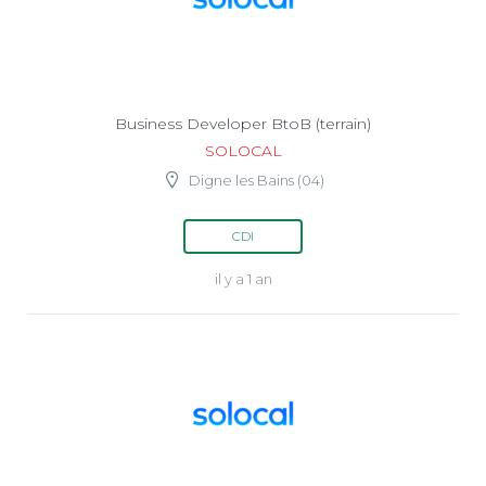
Business Developer BtoB (terrain)
SOLOCAL
Digne les Bains (04)
CDI
il y a 1 an