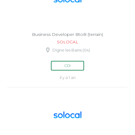
Business Developer BtoB (terrain)
SOLOCAL
Digne les Bains (04)
CDI
il y a 1 an