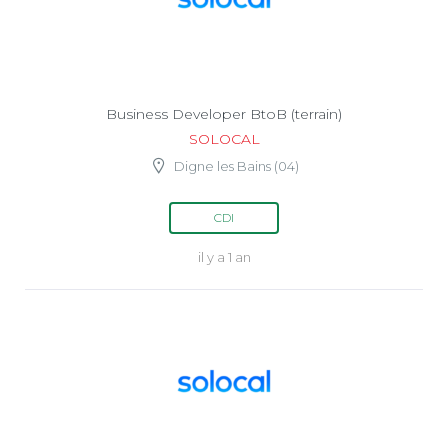
Business Developer BtoB (terrain)
SOLOCAL
Digne les Bains (04)
CDI
il y a 1 an