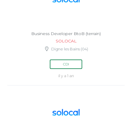
Business Developer BtoB (terrain)
SOLOCAL
Digne les Bains (04)
CDI
il y a 1 an