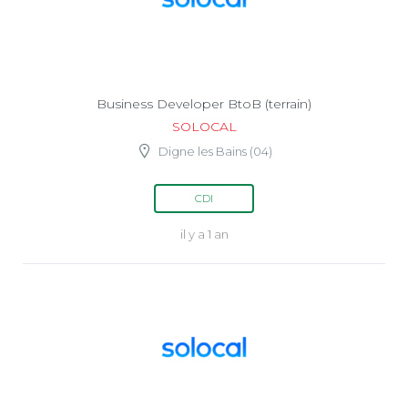
Business Developer BtoB (terrain)
SOLOCAL
Digne les Bains (04)
CDI
il y a 1 an