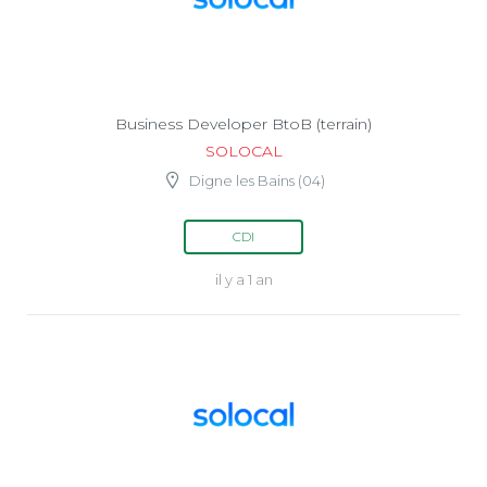
Business Developer BtoB (terrain)
SOLOCAL
Digne les Bains (04)
CDI
il y a 1 an