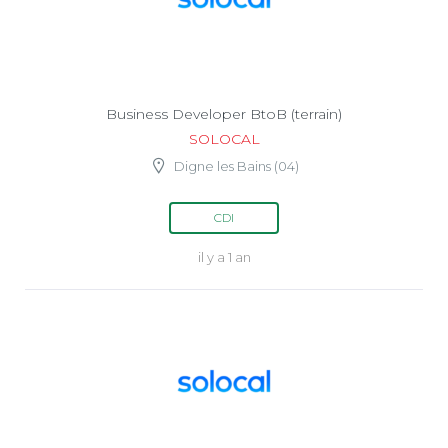
Business Developer BtoB (terrain)
SOLOCAL
Digne les Bains (04)
CDI
il y a 1 an