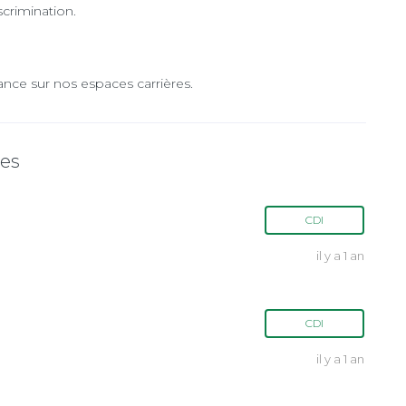
scrimination.
ance sur nos espaces carrières.
tes
CDI
il y a 1 an
CDI
il y a 1 an