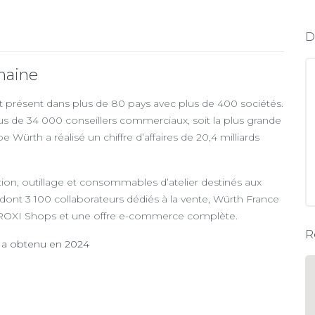
D
maine
t présent dans plus de 80 pays avec plus de 400 sociétés.
us de 34 000 conseillers commerciaux, soit la plus grande
ürth a réalisé un chiffre d’affaires de 20,4 milliards
ation, outillage et consommables d’atelier destinés aux
 dont 3 100 collaborateurs dédiés à la vente, Würth France
 PROXI Shops et une offre e-commerce complète.
R
e a obtenu en 2024