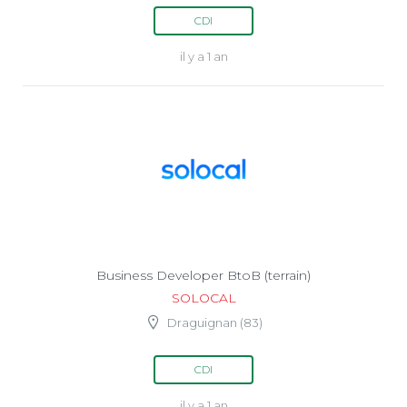
CDI
il y a 1 an
Business Developer BtoB (terrain)
SOLOCAL
Draguignan (83)
CDI
il y a 1 an