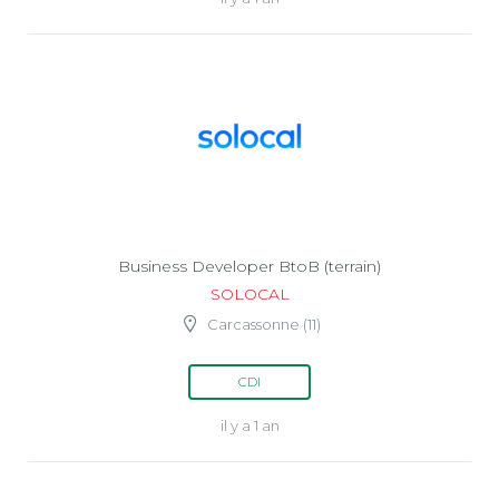
Business Developer BtoB (terrain)
SOLOCAL
Carcassonne (11)
CDI
il y a 1 an