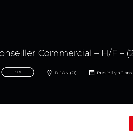
onseiller Commercial – H/F – (2
CDI
DIJON (21)
Publié il y a 2 ans