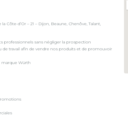
a Côte-d’Or – 21 – Dijon, Beaune, Chenôve, Talant,
ts professionnels sans négliger la prospection
ieu de travail afin de vendre nos produits et de promouvoir
de marque Würth
 promotions
ciales