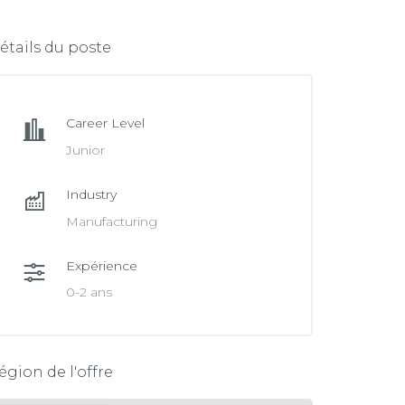
e
n
b
k
étails du poste
o
e
o
d
k
Career Level
I
Junior
n
Industry
Manufacturing
Expérience
0-2 ans
égion de l'offre