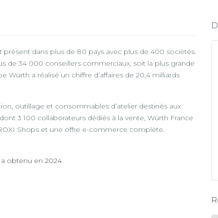
D
t présent dans plus de 80 pays avec plus de 400 sociétés.
us de 34 000 conseillers commerciaux, soit la plus grande
ürth a réalisé un chiffre d’affaires de 20,4 milliards
ation, outillage et consommables d’atelier destinés aux
 dont 3 100 collaborateurs dédiés à la vente, Würth France
 PROXI Shops et une offre e-commerce complète.
e a obtenu en 2024
R