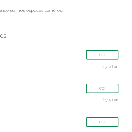
ance sur nos espaces carrières.
tes
CDI
il y a 1 an
CDI
il y a 1 an
CDI