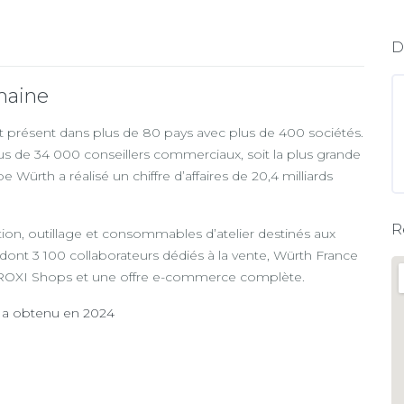
D
maine
t présent dans plus de 80 pays avec plus de 400 sociétés.
us de 34 000 conseillers commerciaux, soit la plus grande
ürth a réalisé un chiffre d’affaires de 20,4 milliards
R
ation, outillage et consommables d’atelier destinés aux
 dont 3 100 collaborateurs dédiés à la vente, Würth France
 PROXI Shops et une offre e-commerce complète.
e a obtenu en 2024