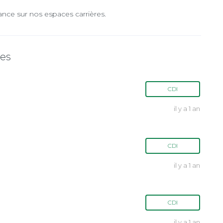
ance sur nos espaces carrières.
tes
CDI
il y a 1 an
CDI
il y a 1 an
CDI
il y a 1 an