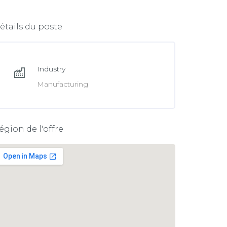
e
n
b
k
étails du poste
o
e
o
d
k
Industry
I
Manufacturing
n
égion de l'offre