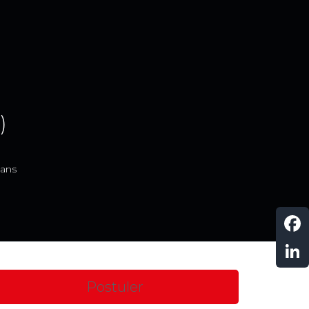
)
 ans
F
a
L
c
i