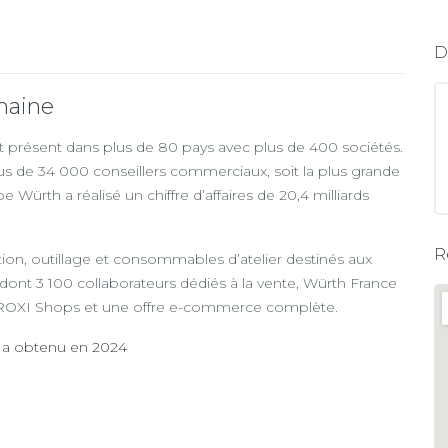
D
maine
t présent dans plus de 80 pays avec plus de 400 sociétés.
us de 34 000 conseillers commerciaux, soit la plus grande
ürth a réalisé un chiffre d’affaires de 20,4 milliards
R
ation, outillage et consommables d’atelier destinés aux
 dont 3 100 collaborateurs dédiés à la vente, Würth France
 PROXI Shops et une offre e-commerce complète.
e a obtenu en 2024