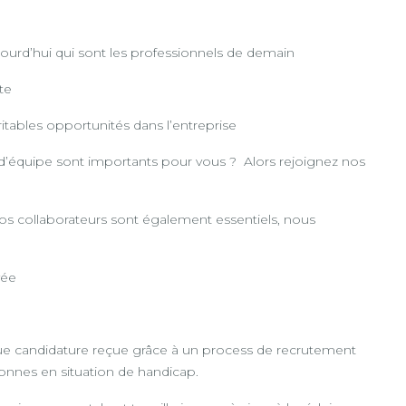
ujourd’hui qui sont les professionnels de demain
te
éritables opportunités dans l’entreprise
it d’équipe sont importants pour vous ? Alors rejoignez nos
os collaborateurs sont également essentiels, nous
vée
que candidature reçue grâce à un process de recrutement
sonnes en situation de handicap.