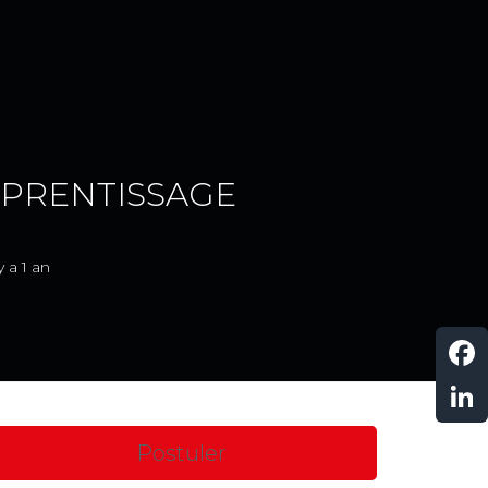
APPRENTISSAGE
y a 1 an
F
a
L
c
i