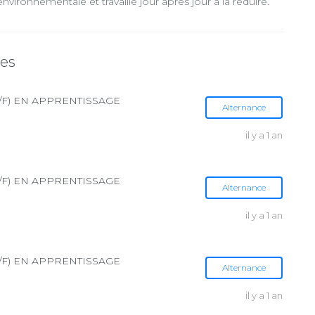
ironnementale et travaille jour après jour à la réduire.
tes
/F) EN APPRENTISSAGE
Alternance
il y a 1 an
/F) EN APPRENTISSAGE
Alternance
il y a 1 an
/F) EN APPRENTISSAGE
Alternance
il y a 1 an