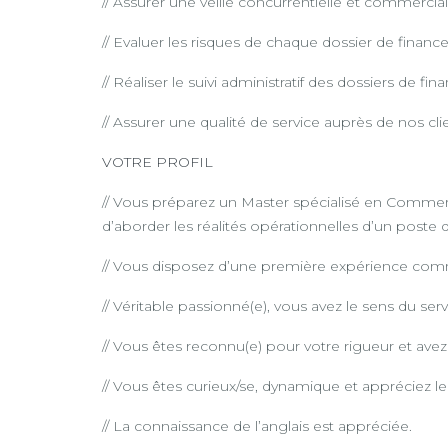
// Assurer une veille concurrentielle et commercial
// Evaluer les risques de chaque dossier de financem
// Réaliser le suivi administratif des dossiers de fi
// Assurer une qualité de service auprès de nos clien
VOTRE PROFIL
// Vous préparez un Master spécialisé en Commer
d’aborder les réalités opérationnelles d’un poste
// Vous disposez d’une première expérience comm
// Véritable passionné(e), vous avez le sens du serv
// Vous êtes reconnu(e) pour votre rigueur et avez
// Vous êtes curieux/se, dynamique et appréciez le 
// La connaissance de l’anglais est appréciée.