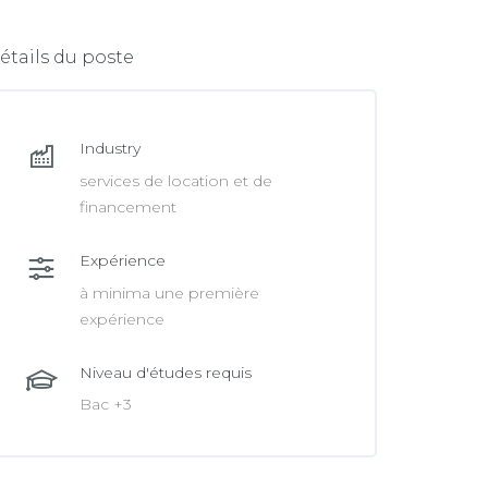
e
n
b
k
étails du poste
o
e
o
d
k
Industry
I
services de location et de
n
financement
Expérience
à minima une première
expérience
Niveau d'études requis
Bac +3