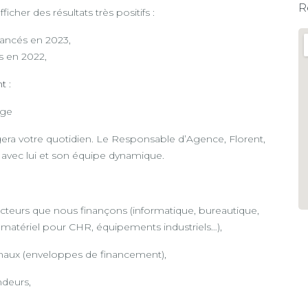
R
cher des résultats très positifs :
nancés en 2023,
es en 2022,
nt
:
age
a votre quotidien. Le Responsable d’Agence, Florent,
ir avec lui et son équipe dynamique.
ecteurs que nous finançons (informatique, bureautique,
 matériel pour CHR, équipements industriels…),
 finaux (enveloppes de financement),
ndeurs,