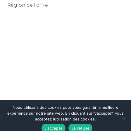
Région de l'offre
Nous utilisons des cookies pour vous garantir la meilleure
expérience sur notre site web. En cliquant sur ”J’accepte”, vous
acceptez l’utilisation des cookies.
© 2022
Les Négociales Emploi
. Tous droits réservés.
J'accepte
Je refuse